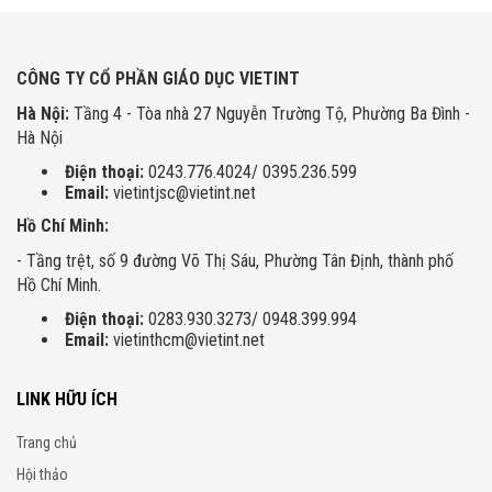
CÔNG TY CỔ PHẦN GIÁO DỤC VIETINT
Hà Nội:
Tầng 4 - Tòa nhà 27 Nguyễn Trường Tộ, Phường Ba Đình -
Hà Nội
Điện thoại:
0243.776.4024/ 0395.236.599
Email:
vietintjsc@vietint.net
Hồ Chí Minh:
- Tầng trệt, số 9 đường Võ Thị Sáu, Phường Tân Định, thành phố
Hồ Chí Minh.
Điện thoại:
0283.930.3273/ 0948.399.994
Email:
vietinthcm@vietint.net
LINK HỮU ÍCH
Trang chủ
Hội thảo