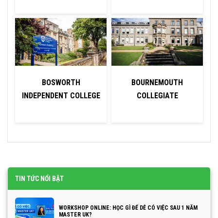
BOSWORTH
BOURNEMOUTH
U
INDEPENDENT COLLEGE
COLLEGIATE
TIN TỨC NỔI BẬT
WORKSHOP ONLINE: HỌC GÌ ĐỂ DỄ CÓ VIỆC SAU 1 NĂM
MASTER UK?