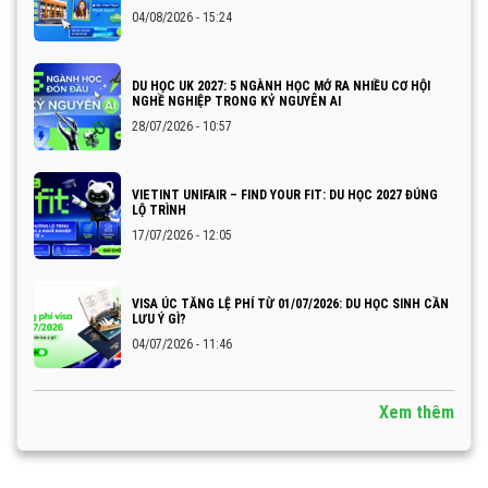
04/08/2026 - 15:24
DU HỌC UK 2027: 5 NGÀNH HỌC MỞ RA NHIỀU CƠ HỘI
NGHỀ NGHIỆP TRONG KỶ NGUYÊN AI
28/07/2026 - 10:57
VIETINT UNIFAIR – FIND YOUR FIT: DU HỌC 2027 ĐÚNG
LỘ TRÌNH
17/07/2026 - 12:05
VISA ÚC TĂNG LỆ PHÍ TỪ 01/07/2026: DU HỌC SINH CẦN
LƯU Ý GÌ?
04/07/2026 - 11:46
Xem thêm