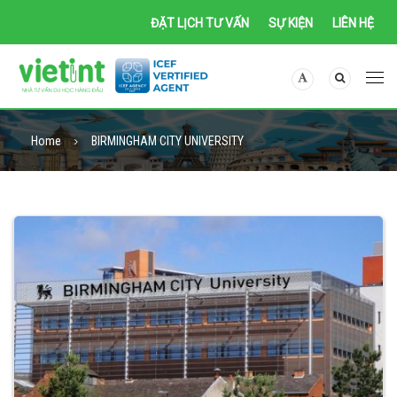
ĐẶT LỊCH TƯ VẤN
SỰ KIỆN
LIÊN HỆ
Home
BIRMINGHAM CITY UNIVERSITY