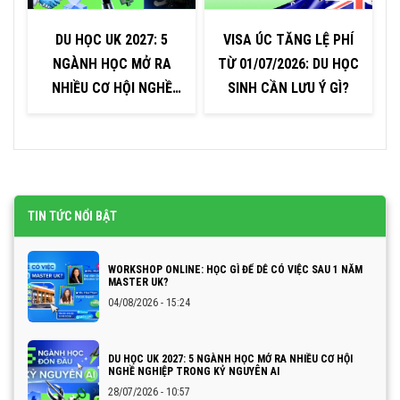
DU HỌC UK 2027: 5
VISA ÚC TĂNG LỆ PHÍ
V
NGÀNH HỌC MỞ RA
TỪ 01/07/2026: DU HỌC
NHIỀU CƠ HỘI NGHỀ
SINH CẦN LƯU Ý GÌ?
NGHIỆP TRONG KỶ
NGUYÊN AI
TIN TỨC NỔI BẬT
WORKSHOP ONLINE: HỌC GÌ ĐỂ DỄ CÓ VIỆC SAU 1 NĂM
MASTER UK?
04/08/2026 - 15:24
DU HỌC UK 2027: 5 NGÀNH HỌC MỞ RA NHIỀU CƠ HỘI
NGHỀ NGHIỆP TRONG KỶ NGUYÊN AI
28/07/2026 - 10:57