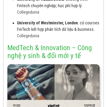
Fintech chuyên nghiệp; học phí hợp lý.
Collegedunia
University of Westminster, London
: có courses
FinTech kết hợp phân tích dữ liệu & business.
Collegedunia
MedTech & Innovation – Công
nghệ y sinh & đổi mới y tế