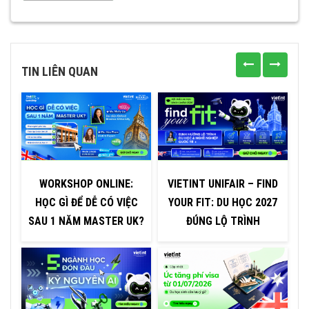
TIN LIÊN QUAN
WORKSHOP ONLINE:
VIETINT UNIFAIR – FIND
HỌC GÌ ĐỂ DỄ CÓ VIỆC
YOUR FIT: DU HỌC 2027
C
SAU 1 NĂM MASTER UK?
ĐÚNG LỘ TRÌNH