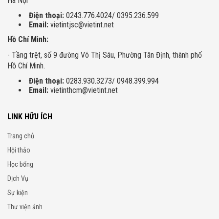
Hà Nội
Điện thoại:
0243.776.4024/ 0395.236.599
Email:
vietintjsc@vietint.net
Hồ Chí Minh:
- Tầng trệt, số 9 đường Võ Thị Sáu, Phường Tân Định, thành phố
Hồ Chí Minh.
Điện thoại:
0283.930.3273/ 0948.399.994
Email:
vietinthcm@vietint.net
LINK HỮU ÍCH
Trang chủ
Hội thảo
Học bổng
Dịch Vụ
Sự kiện
Thư viện ảnh