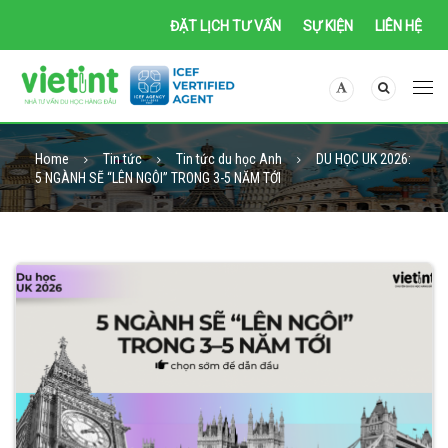
ĐẶT LỊCH TƯ VẤN
SỰ KIỆN
LIÊN HỆ
Home
Tin tức
Tin tức du học Anh
DU HỌC UK 2026:
5 NGÀNH SẼ “LÊN NGÔI” TRONG 3-5 NĂM TỚI