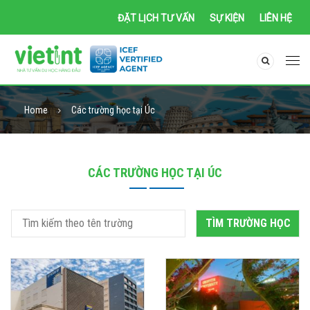
ĐẶT LỊCH TƯ VẤN
SỰ KIỆN
LIÊN HỆ
Home
Các trường học tại Úc
CÁC TRƯỜNG HỌC TẠI ÚC