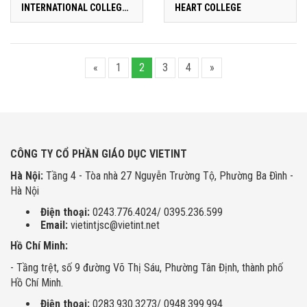
INTERNATIONAL COLLEGE
HEART COLLEGE
(NIC)
«
1
2
3
4
»
CÔNG TY CỔ PHẦN GIÁO DỤC VIETINT
Hà Nội:
Tầng 4 - Tòa nhà 27 Nguyễn Trường Tộ, Phường Ba Đình -
Hà Nội
Điện thoại:
0243.776.4024/ 0395.236.599
Email:
vietintjsc@vietint.net
Hồ Chí Minh:
- Tầng trệt, số 9 đường Võ Thị Sáu, Phường Tân Định, thành phố
Hồ Chí Minh.
Điện thoại:
0283.930.3273/ 0948.399.994