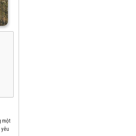
g một
g yêu