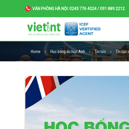
VĂN PHÒNG HÀ NỘI: 0243 776 4024 / 091 889 2212
Home
Học bổng du học Anh
Tin tức
Tin tức