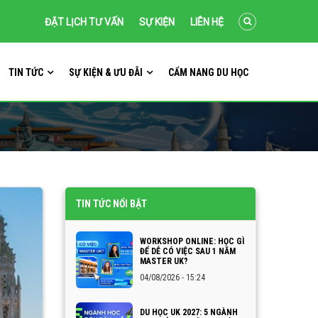
ĐẶT LỊCH TƯ VẤN
SỰ KIỆN
LIÊN HỆ
TIN TỨC
SỰ KIỆN & ƯU ĐÃI
CẨM NANG DU HỌC
TIN TỨC NỔI BẬT
WORKSHOP ONLINE: HỌC GÌ
ĐỂ DỄ CÓ VIỆC SAU 1 NĂM
MASTER UK?
04/08/2026 - 15:24
DU HỌC UK 2027: 5 NGÀNH