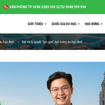
VĂN PHÒNG TP. HCM: 0283 930 3273/ 0948 399 994
GIỚI THIỆU
QUỐC GIA DU HỌC
HỌC BỔNG
 du học Anh
Bật mí bí quyết “ẵm gọn” học bổng du học Anh