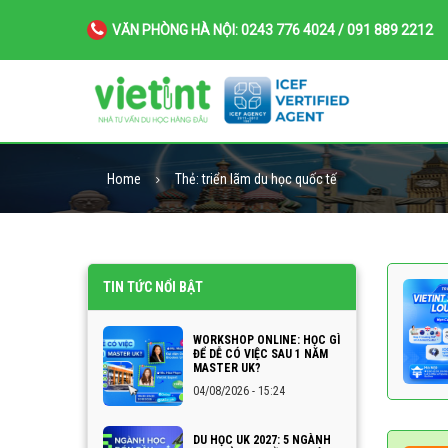
VĂN PHÒNG HÀ NỘI: 0243 776 4024 / 091 889 2212
Home
Thẻ:
triển lãm du học quốc tế
TIN TỨC NỔI BẬT
WORKSHOP ONLINE: HỌC GÌ
ĐỂ DỄ CÓ VIỆC SAU 1 NĂM
MASTER UK?
04/08/2026 - 15:24
DU HỌC UK 2027: 5 NGÀNH