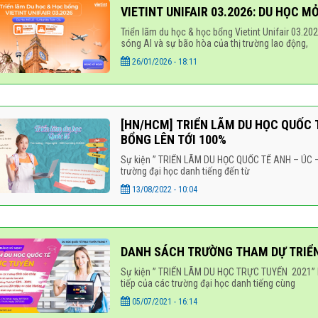
VIETINT UNIFAIR 03.2026: DU HỌC M
Triển lãm du học & học bổng Vietint Unifair 03.2
sóng AI và sự bão hòa của thị trường lao động,
26/01/2026 - 18:11
[HN/HCM] TRIỂN LÃM DU HỌC QUỐC 
BỔNG LÊN TỚI 100%
Sự kiện ” TRIỂN LÃM DU HỌC QUỐC TẾ ANH – ÚC –
trường đại học danh tiếng đến từ
13/08/2022 - 10:04
DANH SÁCH TRƯỜNG THAM DỰ TRIỂN
Sự kiện ” TRIỂN LÃM DU HỌC TRỰC TUYẾN 2021” là
tiếp của các trường đại học danh tiếng cùng
05/07/2021 - 16:14