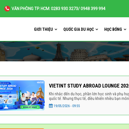
VĂN PHÒNG TP. HCM: 0283 930 3273/ 0948 399 994
GIỚI THIỆU
QUỐC GIA DU HỌC
HỌC BỔNG
VIETINT STUDY ABROAD LOUNGE 202
Khi nhắc đến du học, phần lớn học sinh và phụ hu
quốc tế. Nhưng thực tế, điều khiến nhiều bạn mô
19/05/2026 - 09:55