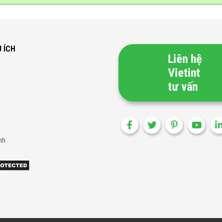
U ÍCH
Liên hệ
Vietint
tư vấn
nh