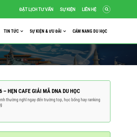
ĐẶT LỊCH TƯ VẤN
SỰ KIỆN
LIÊN HỆ
TIN TỨC
SỰ KIỆN & ƯU ĐÃI
CẨM NANG DU HỌC
6 – HẸN CAFE GIẢI MÃ DNA DU HỌC
ynh thường nghĩ ngay đến trường top, học bổng hay ranking
ng