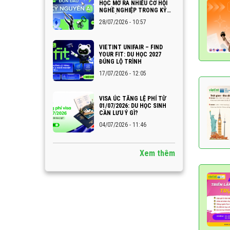
HỌC MỞ RA NHIỀU CƠ HỘI
NGHỀ NGHIỆP TRONG KỶ
NGUYÊN AI
28/07/2026 - 10:57
VIETINT UNIFAIR – FIND
YOUR FIT: DU HỌC 2027
ĐÚNG LỘ TRÌNH
17/07/2026 - 12:05
VISA ÚC TĂNG LỆ PHÍ TỪ
01/07/2026: DU HỌC SINH
CẦN LƯU Ý GÌ?
04/07/2026 - 11:46
Xem thêm