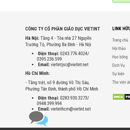
LINK HỮ
CÔNG TY CỔ PHẦN GIÁO DỤC VIETINT
Hà Nội:
Tầng 4 - Tòa nhà 27 Nguyễn
Trang chủ
Trường Tộ, Phường Ba Đình - Hà Nội
Hội thảo
Điện thoại:
0243.776.4024/
Học bổng
0395.236.599
Email:
vietintjsc@vietint.net
Dịch Vụ
Hồ Chí Minh:
Sự kiện
- Tầng trệt, số 9 đường Võ Thị Sáu,
Thư viện ả
Phường Tân Định, thành phố Hồ Chí Minh.
Điện thoại:
0283.930.3273/
0948.399.994
Email:
vietinthcm@vietint.net