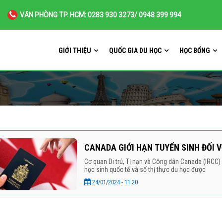
VĂN PHÒNG TP. HCM: 0283 930 3273/ 0948 399 994
GIỚI THIỆU
QUỐC GIA DU HỌC
HỌC BỔNG
CANADA GIỚI HẠN TUYỂN SINH ĐỐI V
Cơ quan Di trú, Tị nạn và Công dân Canada (IRCC)
học sinh quốc tế và số thị thực du học được
24/01/2024 - 11:20