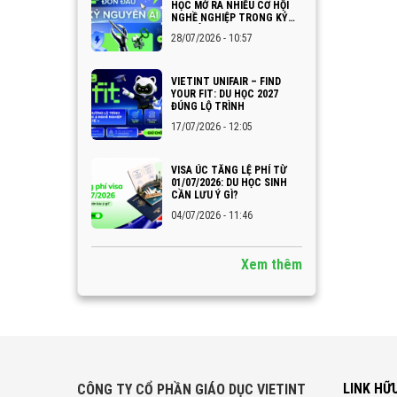
HỌC MỞ RA NHIỀU CƠ HỘI
NGHỀ NGHIỆP TRONG KỶ
NGUYÊN AI
28/07/2026 - 10:57
VIETINT UNIFAIR – FIND
YOUR FIT: DU HỌC 2027
ĐÚNG LỘ TRÌNH
17/07/2026 - 12:05
VISA ÚC TĂNG LỆ PHÍ TỪ
01/07/2026: DU HỌC SINH
CẦN LƯU Ý GÌ?
04/07/2026 - 11:46
Xem thêm
LINK HỮ
CÔNG TY CỔ PHẦN GIÁO DỤC VIETINT