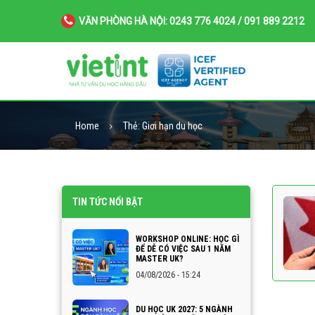
VĂN PHÒNG HÀ NỘI: 0243 776 4024 / 091 889 2212
Home
Thẻ:
Giơi hạn du học
TIN TỨC NỔI BẬT
WORKSHOP ONLINE: HỌC GÌ
ĐỂ DỄ CÓ VIỆC SAU 1 NĂM
MASTER UK?
04/08/2026 - 15:24
DU HỌC UK 2027: 5 NGÀNH