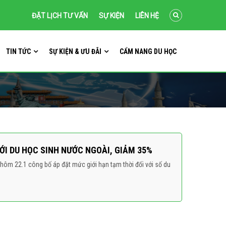
ĐẶT LỊCH TƯ VẤN
SỰ KIỆN
LIÊN HỆ
TIN TỨC
SỰ KIỆN & ƯU ĐÃI
CẨM NANG DU HỌC
ỚI DU HỌC SINH NƯỚC NGOÀI, GIẢM 35%
 hôm 22.1 công bố áp đặt mức giới hạn tạm thời đối với số du