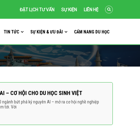
ĐẶT LỊCH TƯ VẤN
SỰ KIỆN
LIÊN HỆ
TIN TỨC
SỰ KIỆN & ƯU ĐÃI
CẨM NANG DU HỌC
I – CƠ HỘI CHO DU HỌC SINH VIỆT
0 ngành bứt phá kỷ nguyên AI – mở ra cơ hội nghề nghiệp
 tới. Với