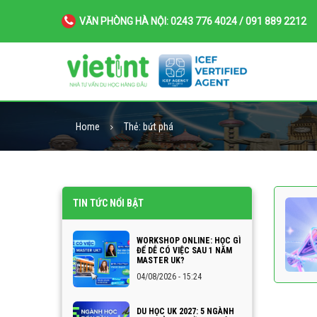
VĂN PHÒNG HÀ NỘI: 0243 776 4024 / 091 889 2212
Home
Thẻ:
bứt phá
TIN TỨC NỔI BẬT
WORKSHOP ONLINE: HỌC GÌ
ĐỂ DỄ CÓ VIỆC SAU 1 NĂM
MASTER UK?
04/08/2026 - 15:24
DU HỌC UK 2027: 5 NGÀNH