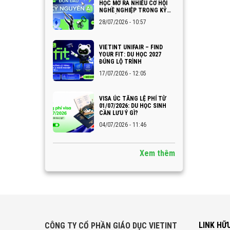
HỌC MỞ RA NHIỀU CƠ HỘI
NGHỀ NGHIỆP TRONG KỶ
NGUYÊN AI
28/07/2026 - 10:57
VIETINT UNIFAIR – FIND
YOUR FIT: DU HỌC 2027
ĐÚNG LỘ TRÌNH
17/07/2026 - 12:05
VISA ÚC TĂNG LỆ PHÍ TỪ
01/07/2026: DU HỌC SINH
CẦN LƯU Ý GÌ?
04/07/2026 - 11:46
Xem thêm
LINK HỮ
CÔNG TY CỔ PHẦN GIÁO DỤC VIETINT