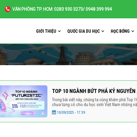
VĂN PHÒNG TP. HCM: 0283 930 3273/ 0948 399 994
GIỚI THIỆU
QUỐC GIA DU HỌC
HỌC BỔNG
TOP 10 NGÀNH BỨT PHÁ KỶ NGUYÊN A
Trong bài viết này, chúng ta cùng khám phá Top 1
chưa từng có cho du học sinh Việt Nam những năm
10/09/2025 - 17:39