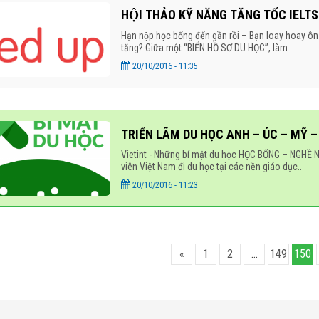
HỘI THẢO KỸ NĂNG TĂNG TỐC IELTS
Hạn nộp học bổng đến gần rồi – Bạn loay hoay ô
tăng? Giữa một “BIỂN HỒ SƠ DU HỌC”, làm
20/10/2016 - 11:35
TRIỂN LÃM DU HỌC ANH – ÚC – MỸ 
Vietint - Những bí mật du học HỌC BỔNG – NGHỀ
viên Việt Nam đi du học tại các nền giáo dục..
20/10/2016 - 11:23
«
1
2
…
149
150