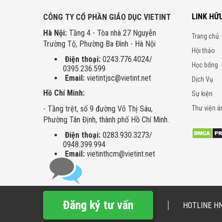
LINK HỮ
CÔNG TY CỔ PHẦN GIÁO DỤC VIETINT
Hà Nội:
Tầng 4 - Tòa nhà 27 Nguyễn
Trang chủ
Trường Tộ, Phường Ba Đình - Hà Nội
Hội thảo
Điện thoại:
0243.776.4024/
Học bổng
0395.236.599
Email:
vietintjsc@vietint.net
Dịch Vụ
Hồ Chí Minh:
Sự kiện
- Tầng trệt, số 9 đường Võ Thị Sáu,
Thư viện ả
Phường Tân Định, thành phố Hồ Chí Minh.
Điện thoại:
0283.930.3273/
0948.399.994
Email:
vietinthcm@vietint.net
Đăng ký tư vấn
HOTLINE HN
Copyright © 2016. Bản quyền thuộc Công ty Cổ Phần Giáo Dục Vi