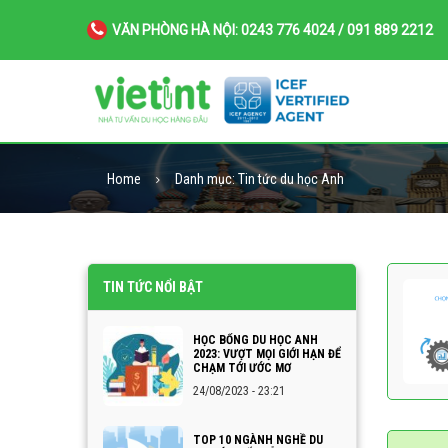
VĂN PHÒNG HÀ NỘI: 0243 776 4024 / 091 889 2212
Home
Danh mục:
Tin tức du học Anh
TIN TỨC NỔI BẬT
HỌC BỔNG DU HỌC ANH
2023: VƯỢT MỌI GIỚI HẠN ĐỂ
CHẠM TỚI ƯỚC MƠ
24/08/2023 - 23:21
TOP 10 NGÀNH NGHỀ DU