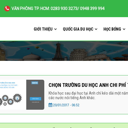
VĂN PHÒNG TP. HCM: 0283 930 3273/ 0948 399 994
GIỚI THIỆU
QUỐC GIA DU HỌC
HỌC BỔNG
CHỌN TRƯỜNG DU HỌC ANH CHI PHÍ T
Khóa học sau đại học tại Anh chỉ kéo dài một năm,
các nước nói tiếng Anh khác.
20/01/2017 - 06:52