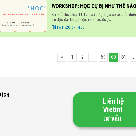
WORKSHOP: HỌC DỰ BỊ NHƯ THẾ NÀ
Khi kết thúc lớp 11,12 hoặc đại học sẽ có rất nhi
thi đậu đại học, hoặc mơ ước được
15/11/2016 - 14:35
«
1
2
…
59
60
61
…
U ÍCH
Liên hệ
Vietint
tư vấn