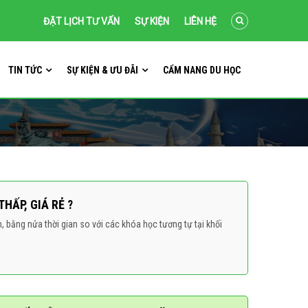
ĐẶT LỊCH TƯ VẤN
SỰ KIỆN
LIÊN HỆ
TIN TỨC
SỰ KIỆN & ƯU ĐÃI
CẨM NANG DU HỌC
HẤP, GIÁ RẺ ?
 bằng nửa thời gian so với các khóa học tương tự tại khối