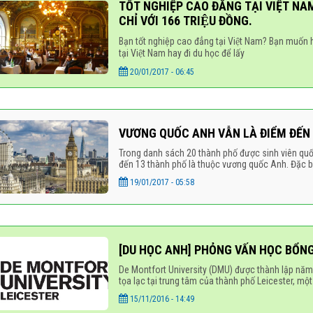
TỐT NGHIỆP CAO ĐẲNG TẠI VIỆT NAM –
CHỈ VỚI 166 TRIỆU ĐỒNG.
Bạn tốt nghiệp cao đẳng tại Việt Nam? Bạn muốn ho
tại Việt Nam hay đi du học để lấy
20/01/2017 - 06:45
VƯƠNG QUỐC ANH VẪN LÀ ĐIỂM ĐẾN
Trong danh sách 20 thành phố được sinh viên quố
đến 13 thành phố là thuộc vương quốc Anh. Đặc bi
19/01/2017 - 05:58
[DU HỌC ANH] PHỎNG VẤN HỌC BỔN
De Montfort University (DMU) được thành lập năm
tọa lạc tại trung tâm của thành phố Leicester, mộ
15/11/2016 - 14:49