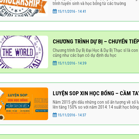
trình tuyển sinh và học bổng từ các trường
15/11/2016 - 14:41
CHƯƠNG TRÌNH DỰ BỊ – CHUYỂN TIẾ
Chương trình Dự Bị Đại Học & Dự Bị Thạc sĩ là con
cũng như các bạn có dự định du học
15/11/2016 - 14:39
LUYỆN SOP XIN HỌC BỔNG – CẦM TAY
Năm 2015 ghi dấu những con số ấn tượng về số lư
lên tăng 150% so với năm 2014: 14 suất học bổng
15/11/2016 - 14:37