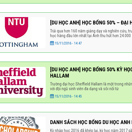
[DU HỌC ANH] HỌC BỔNG 50% – ĐẠ
Trải qua hơn 160 năm giảng dạy và nghiên cứu, tr
học hàng đầu lớn nhất tại Anh thu hút hơn 24.000
15/11/2016 - 14:47
[DU HỌC ANH] HỌC BỔNG 50% KỲ HỌ
HALLAM
Trường đại học Sheffield Hallam là một trong nhữ
với đội ngũ sinh viên đa dạng và sôi nổi từ
15/11/2016 - 14:45
DANH SÁCH HỌC BỔNG DU HỌC ANH 
Kỳ nhập học 2016 đã khép lại, kỳ học năm 2017 gần